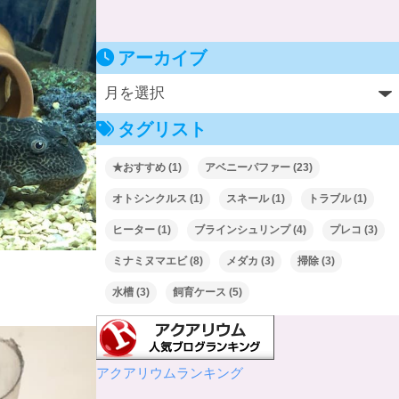
アーカイブ
タグリスト
★おすすめ
(1)
アベニーパファー
(23)
オトシンクルス
(1)
スネール
(1)
トラブル
(1)
ヒーター
(1)
ブラインシュリンプ
(4)
プレコ
(3)
ミナミヌマエビ
(8)
メダカ
(3)
掃除
(3)
水槽
(3)
飼育ケース
(5)
アクアリウムランキング